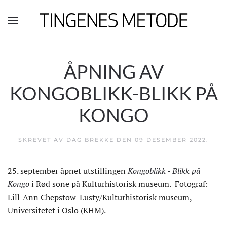
Skip to main content
ÅPNING AV
KONGOBLIKK-BLIKK PÅ
KONGO
SKREVET AV DAG BREKKE DEN
09 DESEMBER 2022
.
25. september åpnet utstillingen
Kongoblikk - Blikk på
Kongo
i Rød sone på Kulturhistorisk museum. Fotograf:
Lill-Ann Chepstow-Lusty/Kulturhistorisk museum,
Universitetet i Oslo (KHM).