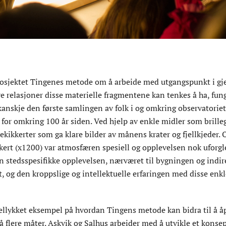
rosjektet Tingenes metode om å arbeide med utgangspunkt i gj
re relasjoner disse materielle fragmentene kan tenkes å ha, fun
anskje den første samlingen av folk i og omkring observatorie
for omkring 100 år siden. Ved hjelp av enkle midler som brilleg
kikkerter som ga klare bilder av månens krater og fjellkjeder. 
ert (x1200) var atmosfæren spesiell og opplevelsen nok uforg
stedsspesifikke opplevelsen, nærværet til bygningen og indirek
, og den kroppslige og intellektuelle erfaringen med disse enkl
vellykket eksempel på hvordan Tingens metode kan bidra til å å
flere måter. Askvik og Salhus arbeider med å utvikle et konsept