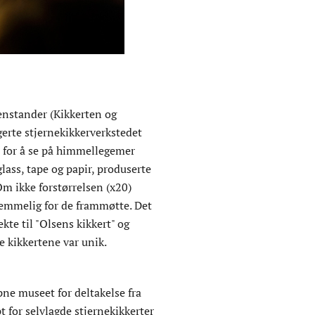
enstander (Kikkerten og
gerte stjernekikkerverkstedet
t for å se på himmellegemer
lass, tape og papir, produserte
Om ikke forstørrelsen (x20)
lemmelig for de frammøtte. Det
te til "Olsens kikkert" og
e kikkertene var unik.
pne museet for deltakelse fra
 for selvlagde stjernekikkerter