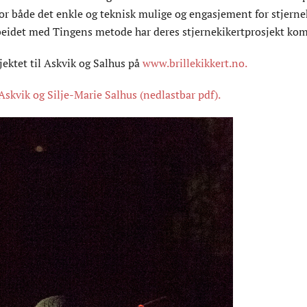
 for både det enkle og teknisk mulige og engasjement for stje
arbeidet med Tingens metode har deres stjernekikertprosjekt kom
ektet til Askvik og Salhus på
www.brillekikkert.no
.
skvik og Silje-Marie Salhus (nedlastbar pdf).