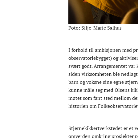
Foto: Silje-Marie Salhus
I forhold til ambisjonen med p
observatoriebygget) og aktivise
svært godt. Arrangementet var k
siden virksomheten ble nedlagt 
barn og voksne sine egne stjerne
kunne måle seg med Olsens kikk
møtet som fant sted mellom den 
historien om Folkeobservatoriet
Stjernekikkertverkstedet er et 
omverden omkring prosjekter på 