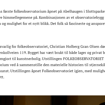
s første folkeobservatorium åpnet på Abelhaugen i Slottsparken
eve himmellegemene på. Kombinasjonen av et observatoriebygg o
om og mulighet for et nytt blikk. Det folk så fascinerte og anspor
varlig for folkeobservatoriet, Christian Holberg Gran Olsen død
kollveien 119. Bygget har vært brukt til både lager og privat b
gjort til kunstnerbolig. Utstillingen FOLKEOBSERVATORIET rev
orium ved å sammenstille den materielle historien til stjernek
unst. Utstillingen åpnet Folkeobservatoriet igjen, med mulighet 
tt.