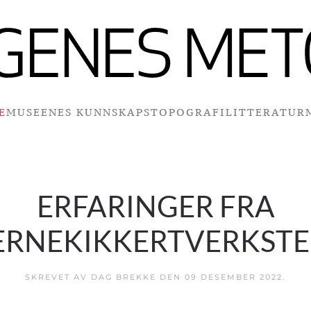
E
MUSEENES KUNNSKAPSTOPOGRAFI
LITTERATUR
ERFARINGER FRA
ERNEKIKKERTVERKST
SKREVET AV DAG BREKKE DEN
09 DESEMBER 2022
.