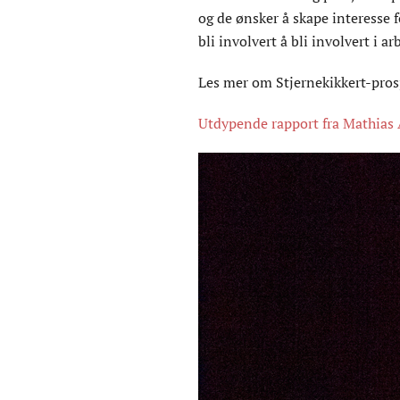
og de ønsker å skape interesse
bli involvert å bli involvert i 
Les mer om Stjernekikkert-prosj
Utdypende rapport fra Mathias A