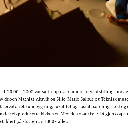
 kl. 20 00 – 2200 var satt opp i samarbeid med utstillingsp
av duoen Mathias Aksvik og Silje-Marie Salhus og Teknisk museu
bservatoriet som bygning, lokalitet og sosialt samlingssted og 
kle selvproduserte kikkerter. Med dette ønsket vi å gjenskape 
etablert på slutten av 1800-tallet.